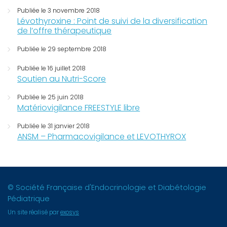
Publiée le 3 novembre 2018
Lévothyroxine : Point de suivi de la diversification
de l’offre thérapeutique
Publiée le 29 septembre 2018
Publiée le 16 juillet 2018
Soutien au Nutri-Score
Publiée le 25 juin 2018
Matériovigilance FREESTYLE libre
Publiée le 31 janvier 2018
ANSM – Pharmacovigilance et LEVOTHYROX
© Société Française d'Endocrinologie et Diabétologie
Pédiatrique
Un site réalisé par
exosys