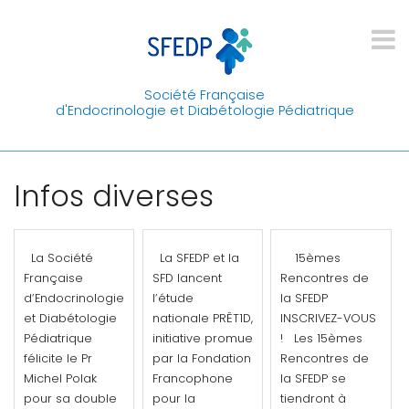
Société Française
d'Endocrinologie et Diabétologie Pédiatrique
Infos diverses
La Société
La SFEDP et la
15èmes
Française
SFD lancent
Rencontres de
d’Endocrinologie
l’étude
la SFEDP
et Diabétologie
nationale PRÊT1D,
INSCRIVEZ-VOUS
Pédiatrique
initiative promue
! Les 15èmes
félicite le Pr
par la Fondation
Rencontres de
Michel Polak
Francophone
la SFEDP se
pour sa double
pour la
tiendront à