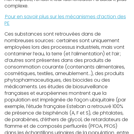
complexe.
Pour en savoir plus sur les mécanismes d’action des
PE
C
es
substances
sont
retrouvées
dans de
nombreuses sources
: certaines sont uniquement
employées lors des processus industriels
, mais vont
contaminer l’eau, la terre (et l’alimentation) et l’air ;
d’autres sont présentes dans des produits de
consommation courante
(contenants alimentaires,
cosmétiques, textiles, ameublement…)
, des produits
phytopharmaceutiques, des biocides ou des
médicaments.
Les études de
biosurveillance
françaises et européennes montrent que la
population est imprégnée de façon ubiquitaire (par
exemple, l’étude française
Esteban
a retrouvé 100%
de p
résence de bisphénols (A, F et S), de
phtalates
,
de parabènes, d’éthers de glycol, de retardateurs de
flamme et de composés
perfluorés
(PFOA, PFOS)
dans les échantillons urinaires de la
population
entre