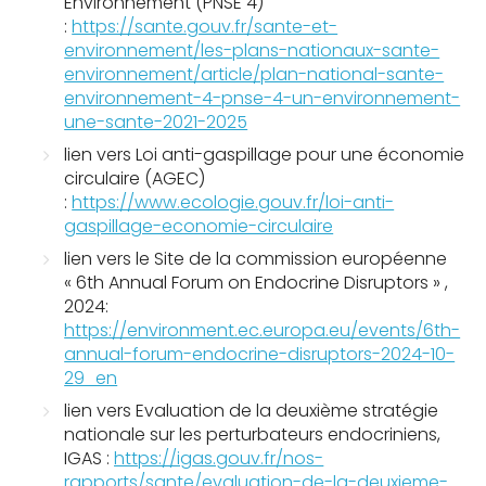
Environnement (PNSE 4)
:
https://sante.gouv.fr/sante-et-
environnement/les-plans-nationaux-sante-
environnement/article/plan-national-sante-
environnement-4-pnse-4-un-environnement-
une-sante-2021-2025
lien vers
Loi anti-gaspillage pour une économie
circulaire (AGEC)
:
https://www.ecologie.gouv.fr/loi-anti-
gaspillage-economie-circulaire
lien vers le
Site de la commission européenne
« 6th Annual Forum on Endocrine Disruptors » ,
2024:
https://environment.ec.europa.eu/events/6th-
annual-forum-endocrine-disruptors-2024-10-
29_en
lien vers
Evaluation de la deuxième stratégie
nationale sur les perturbateurs endocriniens
,
IGAS
:
https://igas.gouv.fr/nos-
rapports/sante/evaluation-de-la-deuxieme-