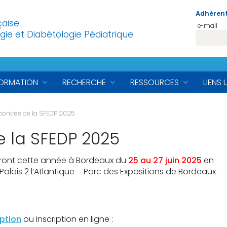
Adhérent
çaise
e-mail
gie et Diabétologie Pédiatrique
ORMATION
RECHERCHE
RESSOURCES
LIENS 
contres de la SFEDP 2025
 la SFEDP 2025
ront cette année à Bordeaux du
25 au 27 juin 2025
en
lais 2 l’Atlantique – Parc des Expositions de Bordeaux –
iption
ou inscription en ligne :