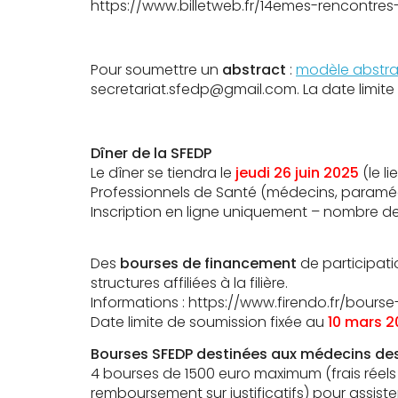
https://www.billetweb.fr/14emes-rencontre
Pour soumettre un
abstract
:
modèle abstra
secretariat.sfedp@gmail.com. La date limite
Dîner de la SFEDP
Le dîner se tiendra le
jeudi 26 juin 2025
(le l
Professionnels de Santé (médecins, paramé
Inscription en ligne uniquement – nombre de
Des
bourses de financement
de participat
structures affiliées à la filière.
Informations : https://www.firendo.fr/bour
Date limite de soumission fixée au
10 mars 2
Bourses SFEDP destinées aux médecins des p
4 bourses de 1500 euro maximum (frais rée
remboursement sur justificatifs) pour assist