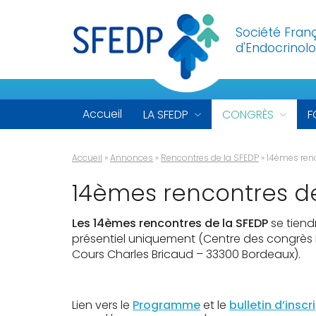
Société Fran
d'Endocrinolo
Accueil
LA SFEDP
CONGRÈS
F
Accueil
»
Annonces
»
Rencontres de la SFEDP
»
14èmes ren
14èmes rencontres de
Les 14èmes rencontres de la SFEDP
se tiend
présentiel uniquement (Centre des congrès Pa
Cours Charles Bricaud – 33300 Bordeaux).
Lien vers le
Programme
et le
bulletin d’inscr