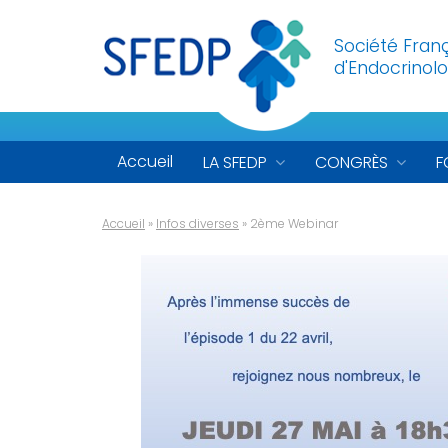
Société Fran
d'Endocrinolo
Accueil
LA SFEDP
CONGRÈS
F
Accueil
»
Infos diverses
»
2ème Webinar