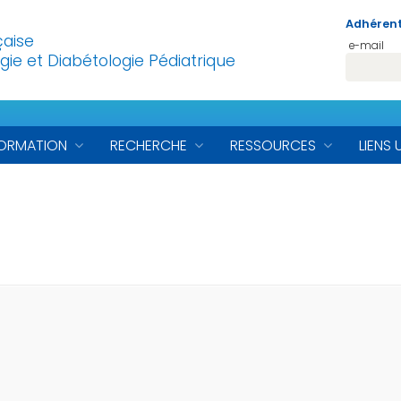
Adhérent
çaise
e-mail
gie et Diabétologie Pédiatrique
ORMATION
RECHERCHE
RESSOURCES
LIENS 