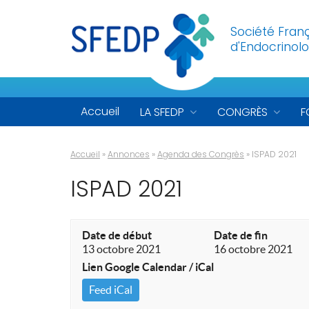
Société Fran
d'Endocrinolo
Accueil
LA SFEDP
CONGRÈS
F
Accueil
»
Annonces
»
Agenda des Congrès
»
ISPAD 2021
ISPAD 2021
Date de début
Date de fin
13 octobre 2021
16 octobre 2021
Lien Google Calendar / iCal
Feed iCal