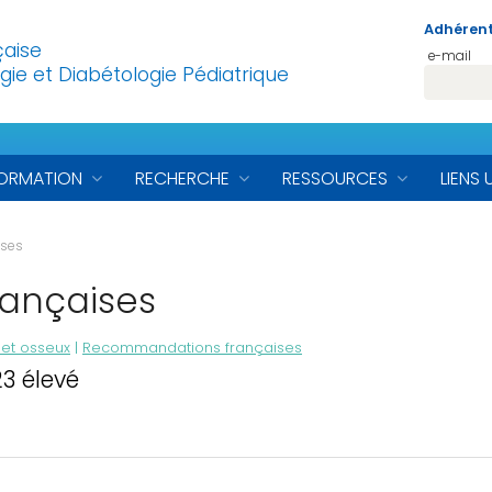
Adhérent
çaise
e-mail
gie et Diabétologie Pédiatrique
ORMATION
RECHERCHE
RESSOURCES
LIENS 
ses
ançaises
et osseux
|
Recommandations françaises
3 élevé