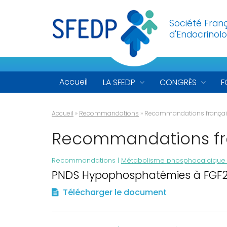
Société Fran
d'Endocrinolo
Accueil
LA SFEDP
CONGRÈS
F
Accueil
»
Recommandations
»
Recommandations françai
Recommandations fr
Recommandations |
Métabolisme phosphocalcique 
PNDS Hypophosphatémies à FGF2
Télécharger le document