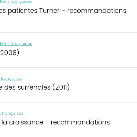
ons françaises
des patientes Turner – recommandations
ons françaises
(2008)
françaises
e des surrénales (2011)
 françaises
er la croissance – recommandations